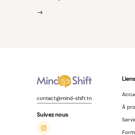
Lien
Accue
contact@mind-shift.tn
À pr
Suivez nous
Servi
Form